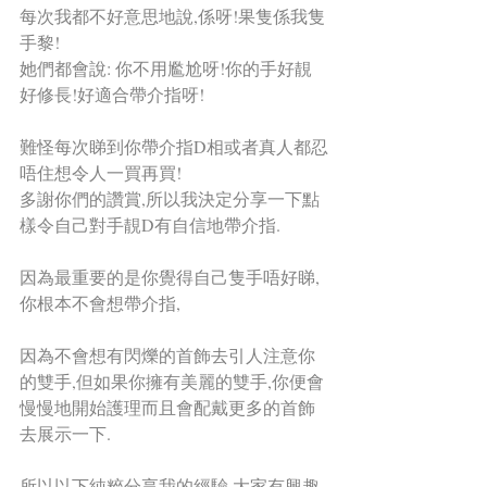
每次我都不好意思地說,係呀!果隻係我隻
手黎!
她們都會說: 你不用尷尬呀!你的手好靚
好修長!好適合帶介指呀!
難怪每次睇到你帶介指D相或者真人都忍
唔住想令人一買再買!
多謝你們的讚賞,所以我決定分享一下點
樣令自己對手靚D有自信地帶介指.
因為最重要的是你覺得自己隻手唔好睇,
你根本不會想帶介指,
因為不會想有閃爍的首飾去引人注意你
的雙手,但如果你擁有美麗的雙手,你便會
慢慢地開始護理而且會配戴更多的首飾
去展示一下.
所以以下純粹分享我的經驗,大家有興趣