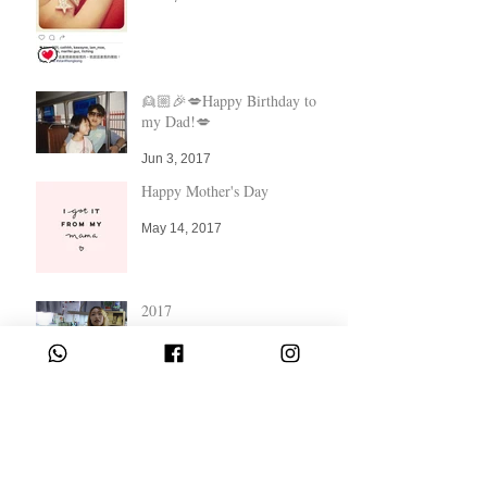
👱🏼🎉💋Happy Birthday to
my Dad!💋
Jun 3, 2017
Happy Mother's Day
May 14, 2017
2017
Mar 3, 2017
Archive
June 2017
(5)
5 posts
May 2017
(1)
1 post