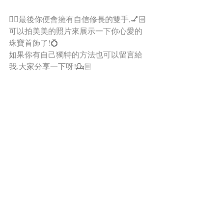
✌🏻最後你便會擁有自信修長的雙手,💅🏻
可以拍美美的照片來展示一下你心愛的
珠寶首飾了!💍
如果你有自己獨特的方法也可以留言給
我,大家分享一下呀!💁🏼