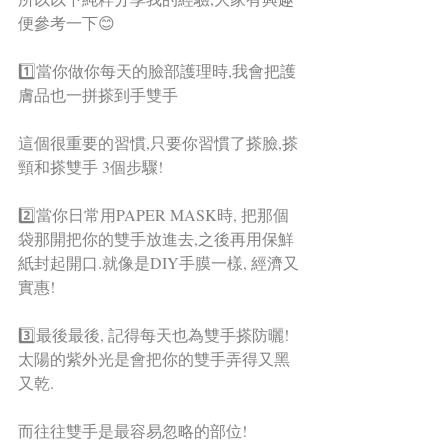
便參考一下😊
1️⃣當你做你每天的臉部護理時,我會把護
膚品也一拼搽到手雙手
這個很重要的習慣,只要你習慣了搽臉,搽
頸和搽雙手 3個步驟!
2️⃣當你日常用PAPER MASK時, 把那個
袋那開把你的雙手放進去,之後再用保鮮
紙封起開口.就像是DIY手膜一樣, 經濟又
實惠!
3️⃣最後最後, 記得每天也為雙手搽防曬! 
太陽的紫外光是會把你的雙手弄得又黑
又乾.
而往往雙手是最容易忽略的部位!