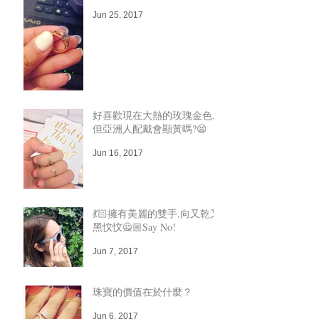
Jun 25, 2017
好喜歡現在大熱的玫瑰金色,
但亞洲人配戴會顯黃嗎?😫
Jun 16, 2017
💃🏻擁有美麗的雙手,向又乾又
黑忟忟🙅🏼Say No!
Jun 7, 2017
珠寶的價值在於什麼？
Jun 6, 2017