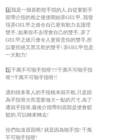
4️⃣我是一個喜歡咬手指的人,自從要影手
部帶介指的相之後便開始弄GEL甲, 我發
現弄GEL甲之後令自己更有動力去護理
雙手, 如果你不去理會自己的雙手, 弄了
GEL甲之後只會令人更留意你的雙手,所
以要拒絕又黑又乾的雙手! 弄GEL甲也是
一大動力!
5️⃣千萬不可啪手指呀!!!!千萬不可啪手指
呀!!千萬不可啪手指呀!!
遇到很多客人的手指根本就不粗,只是因
為手指骨大而需要做大一點的尺寸,為了
遷就手指骨,最後介指帶到底部是便會鬆
鬆的,可以轉來轉去!
你們知道原因嗎? 就是因為啪手指! 千萬
不可啪手指呀!