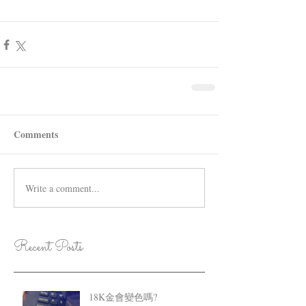
Comments
Write a comment...
Recent Posts
18K金會變色嗎?