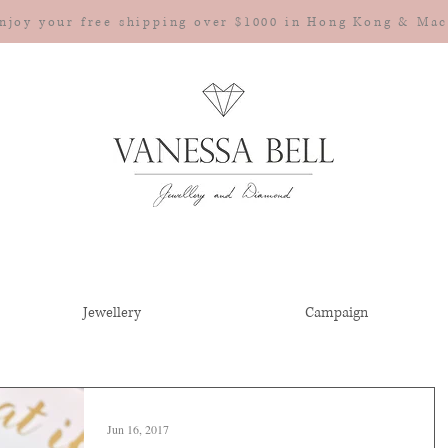
njoy your free shipping over $1000 in Hong Kong & Ma
Jewellery
Campaign
Jun 16, 2017