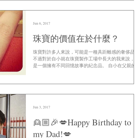
的手好靚好修長!好適合帶介指呀! 難怪每次睇到你
介指D相或者真人都忍唔住想令人一買再買!...
Jun 6, 2017
珠寶的價值在於什麼？
珠寶對許多人來說，可能是一種具距離感的奢侈品
不過對於自小就在珠寶製作工場中長大的我來說，
是一個擁有不同回憶故事的紀念品。 自小在父親的
寶製作工場長大，見盡奢華艷麗的珠寶。珠寶真正
意義對於我來說不僅在於本身的價值，反而是珠寶
後的故事。...
Jun 3, 2017
👱🏼🎉💋Happy Birthday to
my Dad!💋