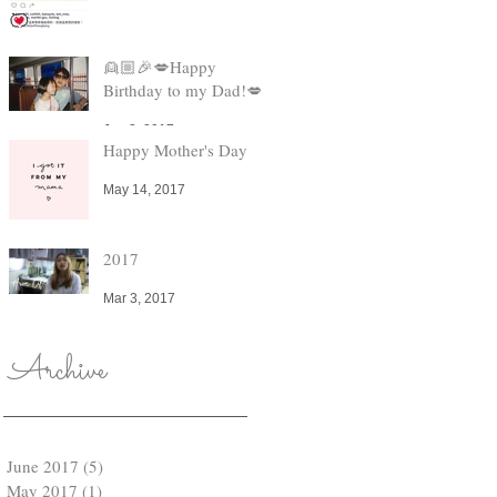
帶
👱🏼🎉💋Happy
Birthday to my Dad!💋
Jun 3, 2017
Happy Mother's Day
，
May 14, 2017
卻
珠
2017
的
背
Mar 3, 2017
Archive
June 2017
(5)
5 posts
May 2017
(1)
1 post