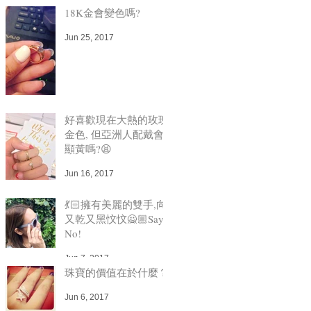
18K金會變色嗎?
,
Jun 25, 2017
和
好喜歡現在大熱的玫瑰
合
金色, 但亞洲人配戴會
顯黃嗎?😫
Jun 16, 2017
💃🏻擁有美麗的雙手,向
又乾又黑忟忟🙅🏼Say
No!
Jun 7, 2017
珠寶的價值在於什麼？
你
Jun 6, 2017