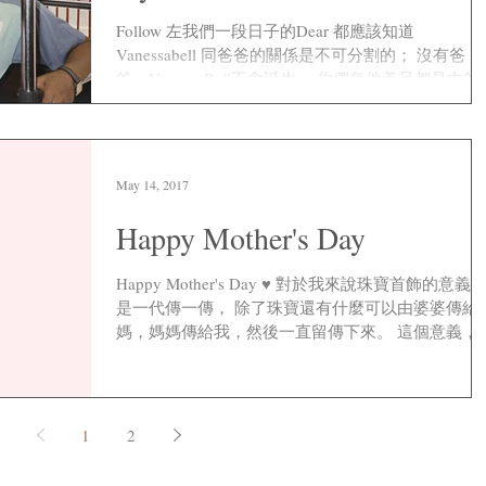
Follow 左我們一段日子的Dear 都應該知道
Vanessabell 同爸爸的關係是不可分割的； 沒有爸
爸，VanessaBell不會誔生。 你們每件美品都是由爸
所製作出來！ 50多年的手工藝，加上工序複習和繁
多。 ...
May 14, 2017
Happy Mother's Day
Happy Mother's Day ♥️ 對於我來說珠寶首飾的意義
是一代傳一傳， 除了珠寶還有什麼可以由婆婆傳給
媽，媽媽傳給我，然後一直留傳下來。 這個意義，只
有媽媽和女兒才深深感受到。 當我戴著媽媽的珠寶
時，不由自主地會想起跟她的點滴。 ...
1
2