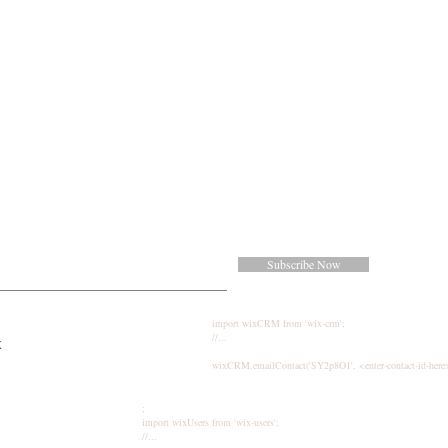
Subscribe Now
import wixCRM from 'wix-crm';
//...
k
wixCRM.emailContact('SY2p8O1', <enter-contact-id-here
;
import wixUsers from 'wix-users';
//...