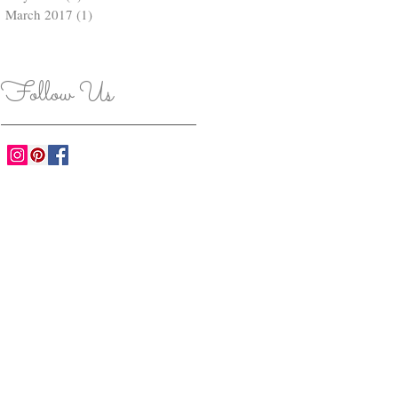
March 2017
(1)
1 post
爸
Follow Us
便
媽