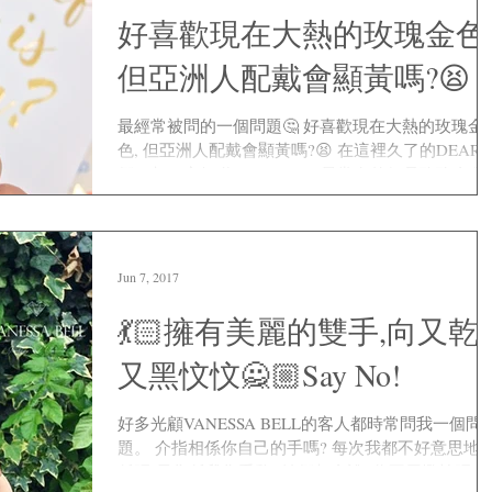
好喜歡現在大熱的玫瑰金色
但亞洲人配戴會顯黃嗎?😫
最經常被問的一個問題🤔 好喜歡現在大熱的玫瑰金
色, 但亞洲人配戴會顯黃嗎?😫 在這裡久了的DEAR
們，都一定知道VanessaBell 最常有的便是玫瑰金色
香檳金色的首飾。 今天便要跟大家說說如何選購適
自己的金色？ ...
Jun 7, 2017
💃🏻擁有美麗的雙手,向又乾
又黑忟忟🙅🏼Say No!
好多光顧VANESSA BELL的客人都時常問我一個問
題。 介指相係你自己的手嗎? 每次我都不好意思地說,
係呀!果隻係我隻手黎! 她們都會說: 你不用尷尬呀!